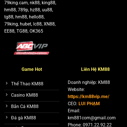
79king.cam
,
nk88
,
king88
,
hm88
,
789p
,
hz88
,
uu88
,
tg88
,
hm88
,
hello88
,
79king
,
hubet
,
lc88
,
XN88
,
EE88
,
TG88
,
OK365
Game Hot
Liên Hệ KM88
Doanh nghiệp: KM88
Thể Thao KM88
Website:
Casino KM88
https://km88vip.me/
CEO:
LUI PHẠM
Bắn Cá KM88
Email:
Đá gà KM88
km881com@gmail.com
Phone: 0971.22.92.22