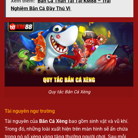
Xem thêm:
Bắn Cá Thần Tài Tại KM88 – Trải
Nghiệm Bắn Cá Đầy Thú Vị
Quy tắc Bắn Cá Xèng
Tài nguyên ngư trường
Tài nguyên của
Bắn Cá Xèng
bao gồm sinh vật và vũ khí.
Trong đó, những loài xuất hiện trên màn hình sẽ ẩn chứa
trong nó số xèng vàng tặng thưởng người chơi. Sau mỗi