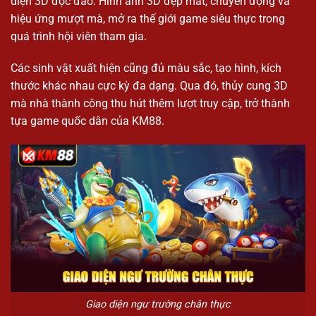
diện 3D độc đáo. Hình ảnh 3D đẹp mắt, chuyển động và
hiệu ứng mượt mà, mở ra thế giới game siêu thực trong
quá trình hội viên tham gia.
Các sinh vật xuất hiện cũng đủ màu sắc, tạo hình, kích
thước khác nhau cực kỳ đa dạng. Qua đó, thủy cung 3D
mà nhà thành công thu hút thêm lượt truy cập, trở thành
tựa game quốc dân của KM88.
Giao diện ngư trường chân thực