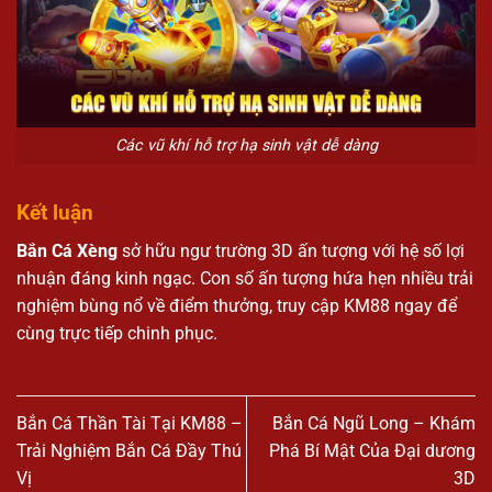
Các vũ khí hỗ trợ hạ sinh vật dễ dàng
Kết luận
Bắn Cá Xèng
sở hữu ngư trường 3D ấn tượng với hệ số lợi
nhuận đáng kinh ngạc. Con số ấn tượng hứa hẹn nhiều trải
nghiệm bùng nổ về điểm thưởng, truy cập KM88 ngay để
cùng trực tiếp chinh phục.
Bắn Cá Thần Tài Tại KM88 –
Bắn Cá Ngũ Long – Khám
Trải Nghiệm Bắn Cá Đầy Thú
Phá Bí Mật Của Đại dương
Vị
3D