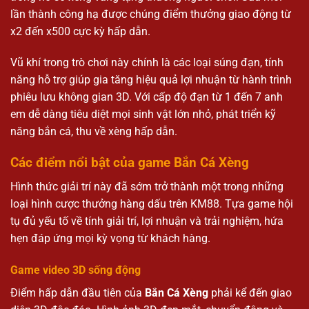
lần thành công hạ được chúng điểm thưởng giao động từ
x2 đến x500 cực kỳ hấp dẫn.
Vũ khí trong trò chơi này chính là các loại súng đạn, tính
năng hỗ trợ giúp gia tăng hiệu quả lợi nhuận từ hành trình
phiêu lưu không gian 3D. Với cấp độ đạn từ 1 đến 7 anh
em dễ dàng tiêu diệt mọi sinh vật lớn nhỏ, phát triển kỹ
năng bắn cá, thu về xèng hấp dẫn.
Các điểm nổi bật của game Bắn Cá Xèng
Hình thức giải trí này đã sớm trở thành một trong những
loại hình cược thưởng hàng dấu trên KM88. Tựa game hội
tụ đủ yếu tố về tính giải trí, lợi nhuận và trải nghiệm, hứa
hẹn đáp ứng mọi kỳ vọng từ khách hàng.
Game video 3D sống động
Điểm hấp dẫn đầu tiên của
Bắn Cá Xèng
phải kể đến giao