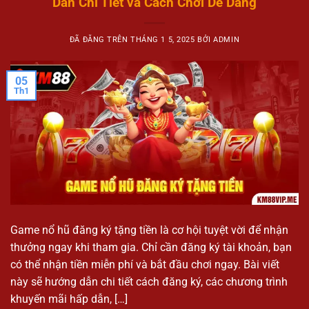
Dẫn Chi Tiết và Cách Chơi Dễ Dàng
ĐÃ ĐĂNG TRÊN
THÁNG 1 5, 2025
BỞI
ADMIN
05
Th1
Game nổ hũ đăng ký tặng tiền là cơ hội tuyệt vời để nhận
thưởng ngay khi tham gia. Chỉ cần đăng ký tài khoản, bạn
có thể nhận tiền miễn phí và bắt đầu chơi ngay. Bài viết
này sẽ hướng dẫn chi tiết cách đăng ký, các chương trình
khuyến mãi hấp dẫn, […]