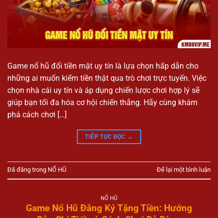
Game nổ hũ đổi tiền mặt uy tín là lựa chọn hấp dẫn cho
những ai muốn kiếm tiền thật qua trò chơi trực tuyến. Việc
chọn nhà cái uy tín và áp dụng chiến lược chơi hợp lý sẽ
giúp bạn tối đa hóa cơ hội chiến thắng. Hãy cùng khám
phá cách chơi […]
TIẾP TỤC ĐỌC
→
Đã đăng trong
NỔ HŨ
Để lại một bình luận
NỔ HŨ
Game Nổ Hũ Đăng Ký Tặng Tiền: Hướng