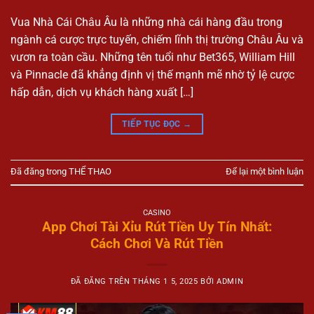
Vua Nhà Cái Châu Âu là những nhà cái hàng đầu trong
ngành cá cược trực tuyến, chiếm lĩnh thị trường Châu Âu và
vươn ra toàn cầu. Những tên tuổi như Bet365, William Hill
và Pinnacle đã khẳng định vị thế mạnh mẽ nhờ tỷ lệ cược
hấp dẫn, dịch vụ khách hàng xuất […]
TIẾP TỤC ĐỌC
→
Đã đăng trong
THỂ THAO
Để lại một bình luận
CASINO
App Chơi Tài Xỉu Rút Tiền Uy Tín Nhất:
Cách Chơi Và Rút Tiền
ĐÃ ĐĂNG TRÊN
THÁNG 1 5, 2025
BỞI
ADMIN